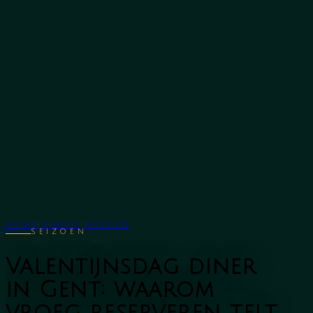
Leonì
Chef
Menus
Events
Diario
Contact
·
·
NL
FR
EN
HOME
·
DIARIO
·
SEIZOEN
SEIZOEN
Valentijnsdag diner
in Gent: waarom
vroeg reserveren telt