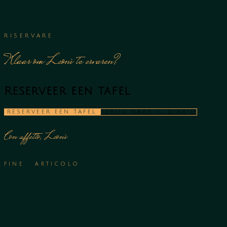
RISERVARE
Klaar om Leonì te ervaren?
Reserveer een tafel
RESERVEER EEN TAFEL
TERUG NAAR IL DIARIO
Con affetto, Leonì
FINE · ARTICOLO