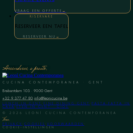
VRAAG EEN OFFERTE
→
RISERVARE
Reserveer een tafel
RESERVEER NU
→
Arrivederci, a presto.
CUCINA CONTEMPORANEA · GENT
Brabantdam 103
·
9000
Gent
+32 9 377 47 80
·
info@leonicucina.be
LUNCH IN GENT
·
FINE DINING GENT
·
PASTA FATTA IN
CASA
·
ETEN IN GENT · GIDS
©
2026
LEONÌ CUCINA CONTEMPORANEA
Fine.
PRIVACY
·
COOKIES
·
VOORWAARDEN
·
Cookie-instellingen