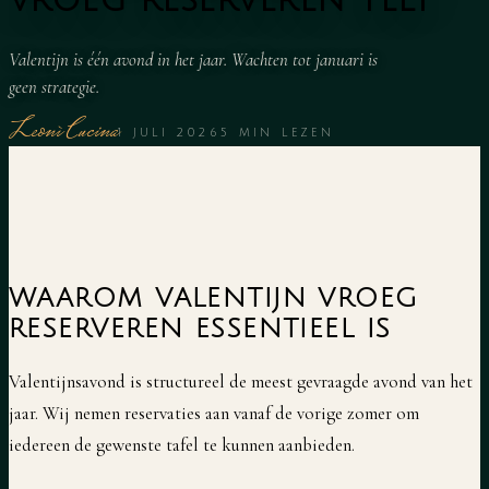
Valentijn is één avond in het jaar. Wachten tot januari is
geen strategie.
Leonì Cucina
1 JULI 2026
5
MIN LEZEN
WAAROM VALENTIJN VROEG
RESERVEREN ESSENTIEEL IS
Valentijnsavond is structureel de meest gevraagde avond van het
jaar. Wij nemen reservaties aan vanaf de vorige zomer om
iedereen de gewenste tafel te kunnen aanbieden.