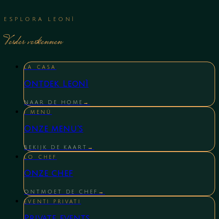
ESPLORA LEONÌ
Verder verkennen
LA CASA
Ontdek Leonì
NAAR DE HOME
→
I MENÙ
Onze menu's
BEKIJK DE KAART
→
LO CHEF
Onze chef
ONTMOET DE CHEF
→
EVENTI PRIVATI
Private events