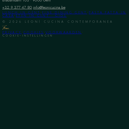
Brabantdam 103
·
9000
Gent
+32 9 377 47 80
·
info@leonicucina.be
LUNCH IN GENT
·
FINE DINING GENT
·
PASTA FATTA IN
CASA
·
ETEN IN GENT · GIDS
©
2026
LEONÌ CUCINA CONTEMPORANEA
Fine.
PRIVACY
·
COOKIES
·
VOORWAARDEN
·
Cookie-instellingen
7 OP GOOGLE
9,5/10 OP THEFORK
HUISGEMAA
◆
◆