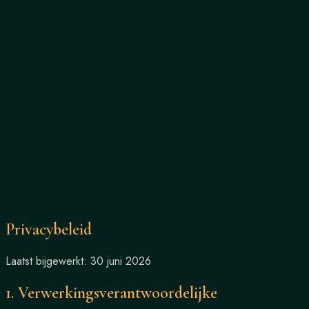
Leonì
Chef
Menus
Events
Diario
Contact
·
·
NL
FR
EN
Privacybeleid
Laatst bijgewerkt: 30 juni 2026
1. Verwerkingsverantwoordelijke