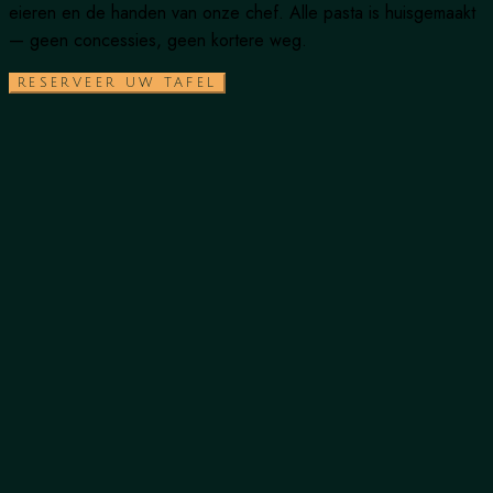
eieren en de handen van onze chef. Alle pasta is huisgemaakt
— geen concessies, geen kortere weg.
RESERVEER UW TAFEL