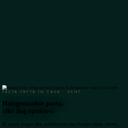
Leonì
Chef
Menus
Events
Diario
Contact
·
·
NL
FR
EN
PASTA FATTA IN CASA · GENT
Huisgemaakte pasta,
elke dag opnieuw.
Bij Leonì begint elke ochtend met een houten plank, bloem,