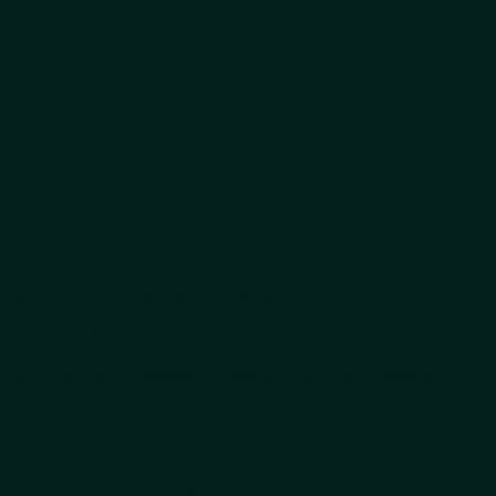
Vers, elke dag
Geen droge industriële pasta. Alles komt uit onze open
keuken, in de dagen dat wij openen.
Regionale traditie
Tortelli uit Emilia-Romagna, orecchiette uit Puglia, tagliatelle al
ragù zoals in Bologna — telkens getrouw aan het origineel.
Seizoenswerk
Vullingen die meebewegen met de markt: pompoen in de