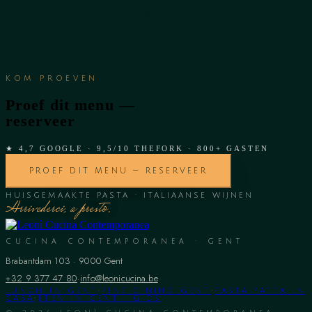
online of bel +32 9 377 47 80.
KOM PROEVEN
Proef dit menu —
reserveer
★ 4,7 GOOGLE · 9,5/10 THEFORK · 800+ GASTEN
PROEF DIT MENU — RESERVEER
HUISGEMAAKTE PASTA · ITALIAANSE WIJNEN
Arrivederci, a presto.
CUCINA CONTEMPORANEA · GENT
Brabantdam 103
·
9000
Gent
+32 9 377 47 80
·
info@leonicucina.be
LUNCH IN GENT
·
FINE DINING GENT
·
PASTA FATTA IN
CASA
·
ETEN IN GENT · GIDS