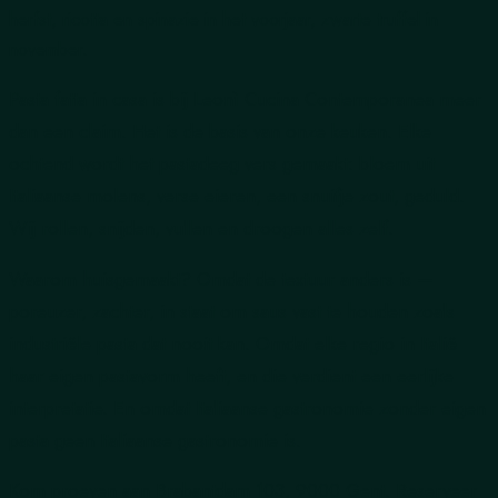
herfst, ricotta en spinazie in het voorjaar, zwarte truffel in
november.
Pasta fatta in casa is bij Leonì Cucina Contemporanea meer
dan een claim. Het is de basis van onze keuken. Elke
ochtend wordt het pastadeeg vers gemaakt: bloem uit
Italiaanse molens, verse eieren, een snuifje zout, geduld.
Wij rollen, snijden, vullen en droogen alles zelf.
Waarom huisgemaakt? Omdat de textuur anders is —
poreuzer, zachter, in staat om saus vast te houden zoals
industriële pasta dat nooit kan. Omdat elke regio in Italië
haar eigen pastavorm heeft, en die verdient een eerlijke
interpretatie. En omdat Italiaanse gastronomie zonder eigen
pasta geen Italiaanse gastronomie is.
Kom proeven aan Brabantdam 103, 9000 Gent. Reserveer