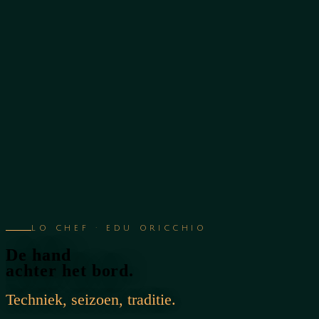
Leonì
Chef
Menus
Events
Diario
Contact
·
·
NL
FR
EN
LO CHEF · EDU ORICCHIO
De hand
achter het bord.
Techniek, seizoen, traditie.