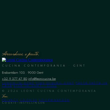
voor koken hem al op jonge leeftijd liefde voor gastronomie bijbracht.
Met haar leerde Edu de waarde van elk ingrediënt en de kracht van
eten om mensen samen te brengen en blijvende herinneringen te
creëren.
Elk gerecht wordt zorgvuldig samengesteld om een unieke zintuiglijke
ervaring te bieden, waarbij smaken harmonieus worden gecombineerd
en de zintuigen worden geprikkeld.
Arrivederci, a presto.
CUCINA CONTEMPORANEA · GENT
Brabantdam 103
·
9000
Gent
+32 9 377 47 80
·
info@leonicucina.be
LUNCH IN GENT
·
FINE DINING GENT
·
PASTA FATTA IN
CASA
·
ETEN IN GENT · GIDS
©
2026
LEONÌ CUCINA CONTEMPORANEA
Fine.
PRIVACY
·
COOKIES
·
VOORWAARDEN
·
Cookie-instellingen