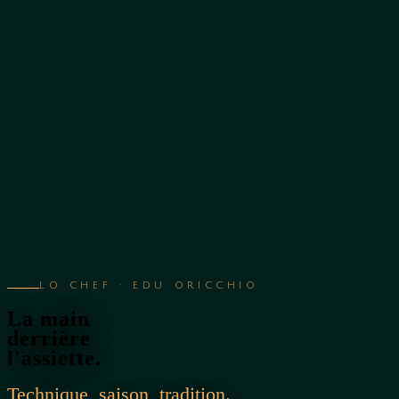
Leonì
Chef
Menus
Events
Diario
Contact
·
·
NL
FR
EN
LO CHEF · EDU ORICCHIO
La main
derrière
l'assiette.
Technique, saison, tradition.