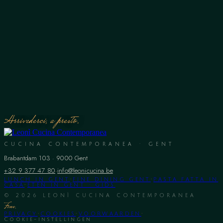
nieuwe project, een eerbetoon aan zijn grootmoeder Leonì, wier passie
voor koken hem al op jonge leeftijd liefde voor gastronomie bijbracht.
Met haar leerde Edu de waarde van elk ingrediënt en de kracht van
eten om mensen samen te brengen en blijvende herinneringen te
creëren.
Elk gerecht wordt zorgvuldig samengesteld om een unieke zintuiglijke
ervaring te bieden, waarbij smaken harmonieus worden gecombineerd
en de zintuigen worden geprikkeld.
Arrivederci, a presto.
CUCINA CONTEMPORANEA · GENT
Brabantdam 103
·
9000
Gent
+32 9 377 47 80
·
info@leonicucina.be
LUNCH IN GENT
·
FINE DINING GENT
·
PASTA FATTA IN
CASA
·
ETEN IN GENT · GIDS
©
2026
LEONÌ CUCINA CONTEMPORANEA
Fine.
PRIVACY
·
COOKIES
·
VOORWAARDEN
·
Cookie-instellingen